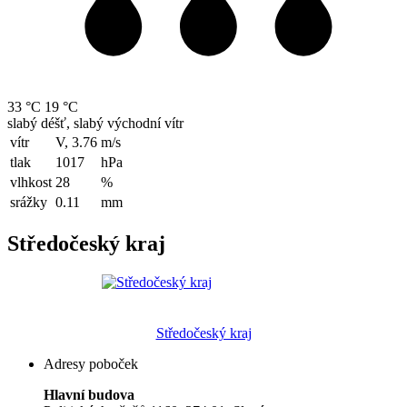
33 °C
19 °C
slabý déšť, slabý východní vítr
vítr
V, 3.76
m/s
tlak
1017
hPa
vlhkost
28
%
srážky
0.11
mm
Středočeský kraj
Středočeský kraj
Adresy poboček
Hlavní budova