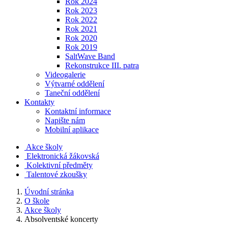
Rok 2024
Rok 2023
Rok 2022
Rok 2021
Rok 2020
Rok 2019
SaltWave Band
Rekonstrukce III. patra
Videogalerie
Výtvarné oddělení
Taneční oddělení
Kontakty
Kontaktní informace
Napište nám
Mobilní aplikace
Akce školy
Elektronická žákovská
Kolektivní předměty
Talentové zkoušky
Úvodní stránka
O škole
Akce školy
Absolventské koncerty