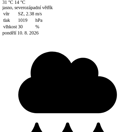
31 °C
14 °C
jasno, severozápadní větřík
vítr
SZ, 2.38
m/s
tlak
1019
hPa
vlhkost
30
%
pondělí 10. 8. 2026