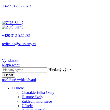
+420 312 522 281
+420 312 522 281
reditelna@zusslany.cz
Vytisknout
Mapa webu
Hledaný výraz
Hledat
rozšířené vyhledávání
O škole
Charakteristika školy
Historie školy
Základní informace
Učitelé