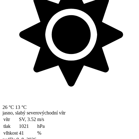
26 °C
13 °C
jasno, slabý severovýchodní vítr
vítr
SV, 3.52
m/s
tlak
1021
hPa
vlhkost
41
%