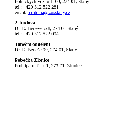
Politických vězňů 1160, 274 01, Slaný
tel.: +420 312 522 281
email:
reditelna@zusslany.cz
2. budova
Dr. E. Beneše 528, 274 01 Slaný
tel.: +420 312 522 094
Taneční oddělení
Dr. E. Beneše 99, 274 01, Slaný
Pobočka Zlonice
Pod lipami č. p. 1, 273 71, Zlonice