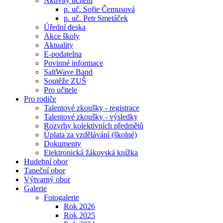
Aktivity učitelů
p. uč. Sofie Čemusová
p. uč. Petr Smetáček
Úřední deska
Akce školy
Aktuality
E-podatelna
Povinné informace
SaltWave Band
Soutěže ZUŠ
Pro učitele
Pro rodiče
Talentové zkoušky - registrace
Talentové zkoušky - výsledky
Rozvrhy kolektivních předmětů
Úplata za vzdělávání (školné)
Dokumenty
Elektronická žákovská knížka
Hudební obor
Taneční obor
Výtvarný obor
Galerie
Fotogalerie
Rok 2026
Rok 2025