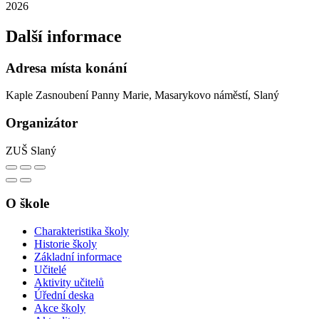
2026
Další informace
Adresa místa konání
Kaple Zasnoubení Panny Marie, Masarykovo náměstí, Slaný
Organizátor
ZUŠ Slaný
O škole
Charakteristika školy
Historie školy
Základní informace
Učitelé
Aktivity učitelů
Úřední deska
Akce školy