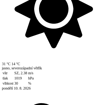
31 °C
14 °C
jasno, severozápadní větřík
vítr
SZ, 2.38
m/s
tlak
1019
hPa
vlhkost
30
%
pondělí 10. 8. 2026