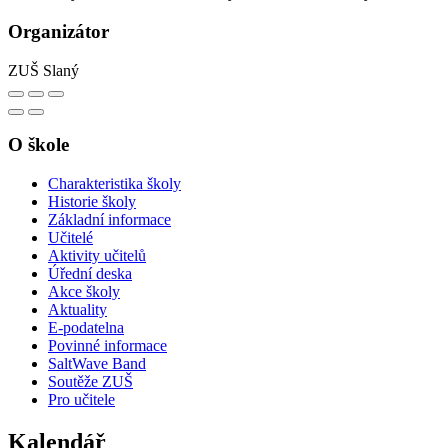
Organizátor
ZUŠ Slaný
O škole
Charakteristika školy
Historie školy
Základní informace
Učitelé
Aktivity učitelů
Úřední deska
Akce školy
Aktuality
E-podatelna
Povinné informace
SaltWave Band
Soutěže ZUŠ
Pro učitele
Kalendář