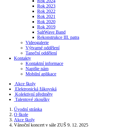
Rok 2024
Rok 2023
Rok 2022
Rok 2021
Rok 2020
Rok 2019
SaltWave Band
Rekonstrukce III. patra
Videogalerie
Výtvarné oddělení
Taneční oddělení
Kontakty
Kontaktní informace
Napište nám
Mobilní aplikace
Akce školy
Elektronická žákovská
Kolektivní předměty
Talentové zkoušky
Úvodní stránka
O škole
Akce školy
Vánoční koncert v sále ZUŠ 9. 12. 2025