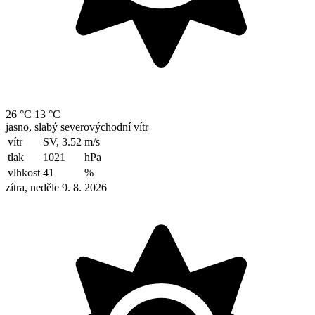
26 °C
13 °C
jasno, slabý severovýchodní vítr
vítr
SV, 3.52
m/s
tlak
1021
hPa
vlhkost
41
%
zítra, neděle 9. 8. 2026