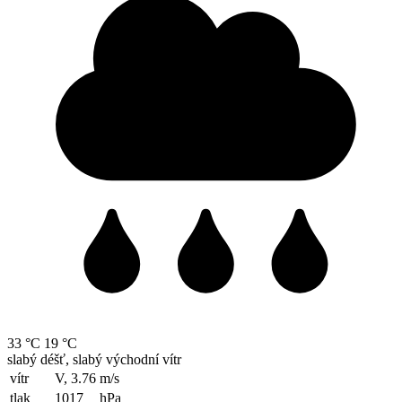
33 °C
19 °C
slabý déšť, slabý východní vítr
vítr
V, 3.76
m/s
tlak
1017
hPa