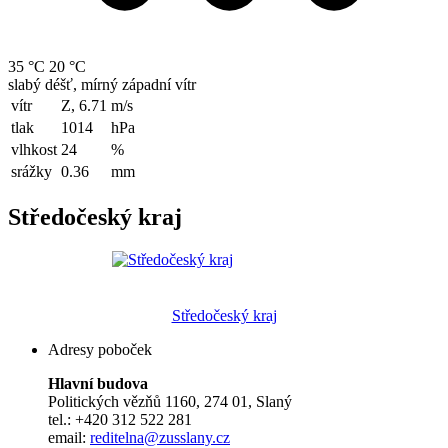
35 °C
20 °C
slabý déšť, mírný západní vítr
vítr
Z, 6.71
m/s
tlak
1014
hPa
vlhkost
24
%
srážky
0.36
mm
Středočeský kraj
Středočeský kraj
Adresy poboček
Hlavní budova
Politických vězňů 1160, 274 01, Slaný
tel.: +420 312 522 281
email:
reditelna@zusslany.cz