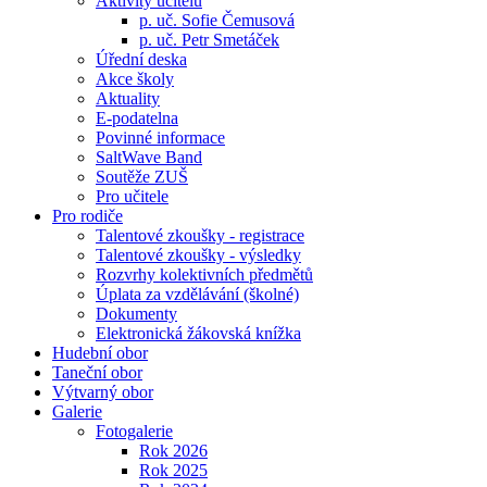
Aktivity učitelů
p. uč. Sofie Čemusová
p. uč. Petr Smetáček
Úřední deska
Akce školy
Aktuality
E-podatelna
Povinné informace
SaltWave Band
Soutěže ZUŠ
Pro učitele
Pro rodiče
Talentové zkoušky - registrace
Talentové zkoušky - výsledky
Rozvrhy kolektivních předmětů
Úplata za vzdělávání (školné)
Dokumenty
Elektronická žákovská knížka
Hudební obor
Taneční obor
Výtvarný obor
Galerie
Fotogalerie
Rok 2026
Rok 2025