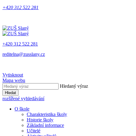
+420 312 522 281
+420 312 522 281
reditelna@zusslany.cz
Vytisknout
Mapa webu
Hledaný výraz
Hledat
rozšířené vyhledávání
O škole
Charakteristika školy
Historie školy
Základní informace
Učitelé