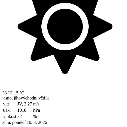
33 °C
15 °C
jasno, jihovýchodní větřík
vítr
JV, 3.27
m/s
tlak
1018
hPa
vlhkost
32
%
zítra, pondělí 10. 8. 2026