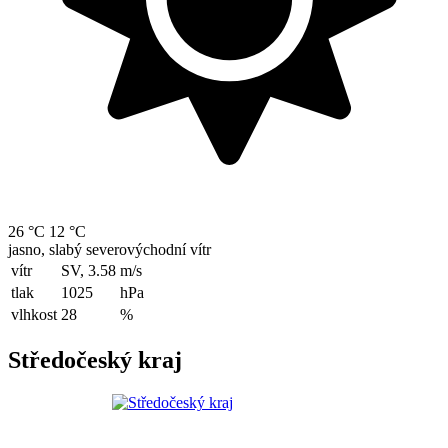
26 °C
12 °C
jasno, slabý severovýchodní vítr
vítr
SV, 3.58
m/s
tlak
1025
hPa
vlhkost
28
%
Středočeský kraj