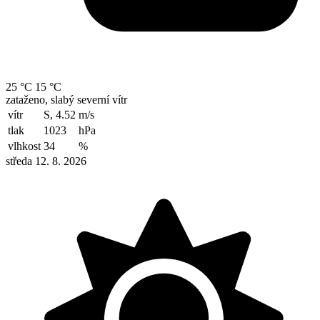
25 °C
15 °C
zataženo, slabý severní vítr
vítr
S, 4.52
m/s
tlak
1023
hPa
vlhkost
34
%
středa 12. 8. 2026