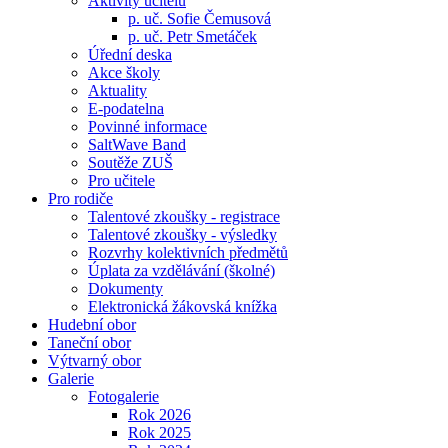
Aktivity učitelů
p. uč. Sofie Čemusová
p. uč. Petr Smetáček
Úřední deska
Akce školy
Aktuality
E-podatelna
Povinné informace
SaltWave Band
Soutěže ZUŠ
Pro učitele
Pro rodiče
Talentové zkoušky - registrace
Talentové zkoušky - výsledky
Rozvrhy kolektivních předmětů
Úplata za vzdělávání (školné)
Dokumenty
Elektronická žákovská knížka
Hudební obor
Taneční obor
Výtvarný obor
Galerie
Fotogalerie
Rok 2026
Rok 2025