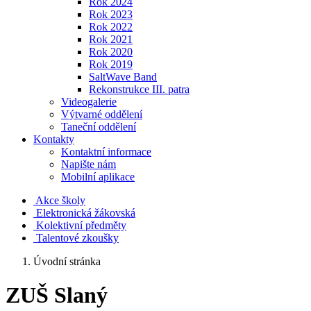
Rok 2024
Rok 2023
Rok 2022
Rok 2021
Rok 2020
Rok 2019
SaltWave Band
Rekonstrukce III. patra
Videogalerie
Výtvarné oddělení
Taneční oddělení
Kontakty
Kontaktní informace
Napište nám
Mobilní aplikace
Akce školy
Elektronická žákovská
Kolektivní předměty
Talentové zkoušky
Úvodní stránka
ZUŠ Slaný