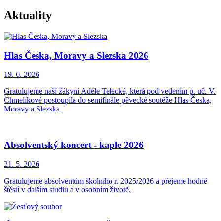
Aktuality
Hlas Česka, Moravy a Slezska 2026
19. 6.
2026
Gratulujeme naší žákyni Adéle Telecké, která pod vedením p. uč. V.
Chmelíkové postoupila do semifinále pěvecké soutěže Hlas Česka,
Moravy a Slezska.
Absolventský koncert - kaple 2026
21. 5.
2026
Gratulujeme absolventům školního r. 2025/2026 a přejeme hodně
štěstí v dalším studiu a v osobním životě.