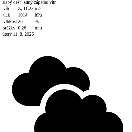
slabý déšť, silný západní vítr
vítr
Z, 11.23
m/s
tlak
1014
hPa
vlhkost
26
%
srážky
0.26
mm
úterý 11. 8. 2026