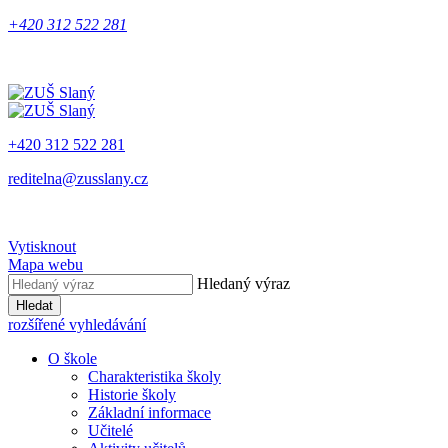
+420 312 522 281
+420 312 522 281
reditelna@zusslany.cz
Vytisknout
Mapa webu
Hledaný výraz
Hledat
rozšířené vyhledávání
O škole
Charakteristika školy
Historie školy
Základní informace
Učitelé