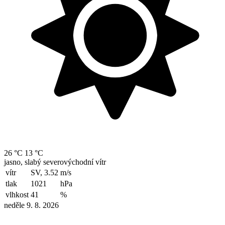
26 °C
13 °C
jasno, slabý severovýchodní vítr
vítr
SV, 3.52
m/s
tlak
1021
hPa
vlhkost
41
%
neděle 9. 8. 2026