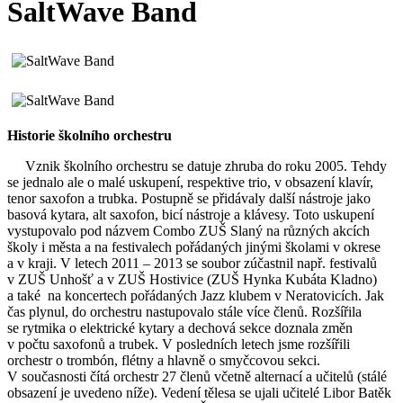
SaltWave Band
Historie školního orchestru
Vznik školního orchestru se datuje zhruba do roku 2005. Tehdy
se jednalo ale o malé uskupení, respektive trio, v obsazení klavír,
tenor saxofon a trubka. Postupně se přidávaly další nástroje jako
basová kytara, alt saxofon, bicí nástroje a klávesy. Toto uskupení
vystupovalo pod názvem Combo ZUŠ Slaný na různých akcích
školy i města a na festivalech pořádaných jinými školami v okrese
a v kraji. V letech 2011 – 2013 se soubor zúčastnil např. festivalů
v ZUŠ Unhošť a v ZUŠ Hostivice (ZUŠ Hynka Kubáta Kladno)
a také na koncertech pořádaných Jazz klubem v Neratovicích. Jak
čas plynul, do orchestru nastupovalo stále více členů. Rozšířila
se rytmika o elektrické kytary a dechová sekce doznala změn
v počtu saxofonů a trubek. V posledních letech jsme rozšířili
orchestr o trombón, flétny a hlavně o smyčcovou sekci.
V současnosti čítá orchestr 27 členů včetně alternací a učitelů (stálé
obsazení je uvedeno níže). Vedení tělesa se ujali učitelé Libor Batěk