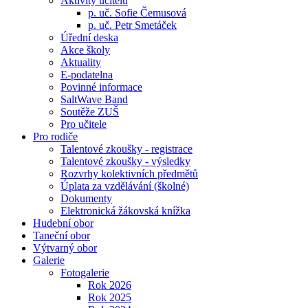
Aktivity učitelů
p. uč. Sofie Čemusová
p. uč. Petr Smetáček
Úřední deska
Akce školy
Aktuality
E-podatelna
Povinné informace
SaltWave Band
Soutěže ZUŠ
Pro učitele
Pro rodiče
Talentové zkoušky - registrace
Talentové zkoušky - výsledky
Rozvrhy kolektivních předmětů
Úplata za vzdělávání (školné)
Dokumenty
Elektronická žákovská knížka
Hudební obor
Taneční obor
Výtvarný obor
Galerie
Fotogalerie
Rok 2026
Rok 2025