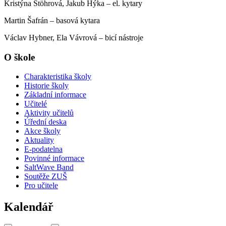
Kristýna Stöhrová, Jakub Hýka – el. kytary
Martin Šafrán – basová kytara
Václav Hybner, Ela Vávrová – bicí nástroje
O škole
Charakteristika školy
Historie školy
Základní informace
Učitelé
Aktivity učitelů
Úřední deska
Akce školy
Aktuality
E-podatelna
Povinné informace
SaltWave Band
Soutěže ZUŠ
Pro učitele
Kalendář