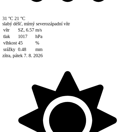
31 °C
21 °C
slabý déšť, mírný severozápadní vítr
vítr
SZ, 6.57
m/s
tlak
1017
hPa
vlhkost
45
%
srážky
0.48
mm
zítra, pátek 7. 8. 2026