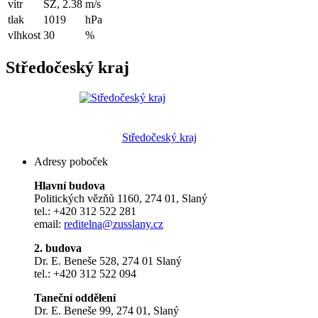
vítr
SZ, 2.38
m/s
tlak
1019
hPa
vlhkost
30
%
Středočeský kraj
Středočeský kraj
Adresy poboček
Hlavní budova
Politických vězňů 1160, 274 01, Slaný
tel.: +420 312 522 281
email:
reditelna@zusslany.cz
2. budova
Dr. E. Beneše 528, 274 01 Slaný
tel.: +420 312 522 094
Taneční oddělení
Dr. E. Beneše 99, 274 01, Slaný