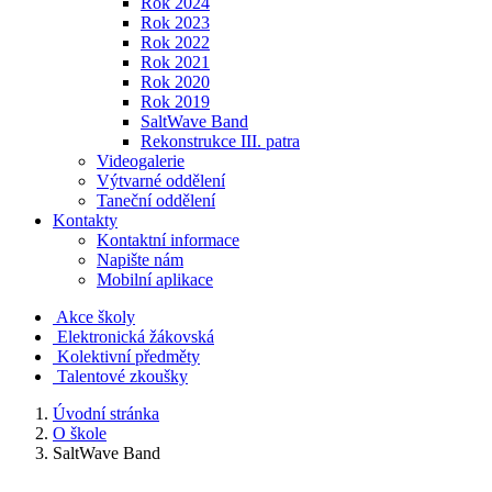
Rok 2024
Rok 2023
Rok 2022
Rok 2021
Rok 2020
Rok 2019
SaltWave Band
Rekonstrukce III. patra
Videogalerie
Výtvarné oddělení
Taneční oddělení
Kontakty
Kontaktní informace
Napište nám
Mobilní aplikace
Akce školy
Elektronická žákovská
Kolektivní předměty
Talentové zkoušky
Úvodní stránka
O škole
SaltWave Band