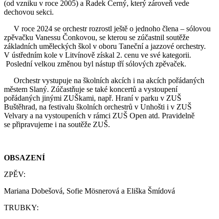
(od vzniku v roce 2005) a Radek Černý, který zároveň vede
dechovou sekci.
V roce 2024 se orchestr rozrostl ještě o jednoho člena – sólovou
zpěvačku Vanessu Čonkovou, se kterou se zúčastnil soutěže
základních uměleckých škol v oboru Taneční a jazzové orchestry.
V ústředním kole v Litvínově získal 2. cenu ve své kategorii.
Poslední velkou změnou byl nástup tří sólových zpěvaček.
Orchestr vystupuje na školních akcích i na akcích pořádaných
městem Slaný. Zúčastňuje se také koncertů a vystoupení
pořádaných jinými ZUŠkami, např. Hraní v parku v ZUŠ
Buštěhrad, na festivalu školních orchestrů v Unhošti i v ZUŠ
Velvary a na vystoupeních v rámci ZUŠ Open atd. Pravidelně
se připravujeme i na soutěže ZUŠ.
OBSAZENÍ
ZPĚV:
Mariana Dobešová, Sofie Mösnerová a Eliška Šmídová
TRUBKY: