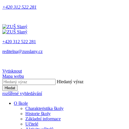
+420 312 522 281
+420 312 522 281
reditelna@zusslany.cz
Vytisknout
Mapa webu
Hledaný výraz
Hledat
rozšířené vyhledávání
O škole
Charakteristika školy
Historie školy
Základní informace
Učitelé