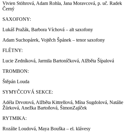
Vivien Stöhrová, Adam Rohla, Jana Moravcová, p. uč. Radek
Černý
SAXOFONY:
Lukáš Pražák, Barbora Víchová – alt saxofony
Adam Suchopárek, Vojtěch Špánek – tenor saxofony
FLÉTNY:
Lucie Zedníková, Jarmila Bartoníčková, Alžběta Šípalová
TROMBON:
Štěpán Louda
SYMYČCOVÁ SEKCE:
Adéla Drvotová, Alžběta Kittrellová, Mína Sugdolová, Natálie
Žůrková, Anežka Bartoňová, ŠimonZajíček
RYTMIKA:
Rozálie Loudová, Maya Bouška – el. klávesy