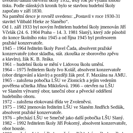
uvedeno datum otevření školy 1932, tedy rok po vydání tohoto
tisku. Podle slánských kronik bylo se stavbou hudební školy
započato v září 1830.
Na pamětní desce je rovněž uvedeno: „Postavil v roce 1930-31
stavitel Vilibald Hieke ze Slaného“.
Od 1. září 1933 byl novým ředitelem hudební školy jmenován Jiří
Včelák (24. 6. 1904 Praha – 14. 3. 1981 Slaný), který zde působil
do konce školního roku 1945 a od října 1945 byl profesorem
pražské konzervatoře.
1945 – 1964 ředitelm školy Pavel Čada, absolvent pražské
konzervatoře (obor skladba, stát. zkouška ze sborového zpěvu
a klavíru), žák K. B. Jiráka.
1961 – hudební škola se mění v Lidovou školu umění.
1964 – 1975 ředitelem školy Ivo Kolář, absolvent konzervatoře
(obor dirigování a klavír) a později žák prof. F. Maxiána na AMU.
1965 – založena pobočka LŠU ve Zlonicích a jejím vedením
pověřena učitelka Jiřina Miklošová. 1966 – otevřen na LŠU
ve Slaném výtvarný obor, taneční obor a pěvecké oddělení
hudebního oboru.
1972 – založena elokovaná třída ve Zvoleněvsi.
1975 – 1982 jmenován ředitelm LŠU ve Slaném Jindřich Sedlák,
absolvent pražské konzervatoře.
1976 – přechází LŠU ve Smečně jako další pobočka LŠU Slaný.
1982 – 1992 ředitelem školy Jiří Pokorný, absolvent konzervatoře,
obor housle.