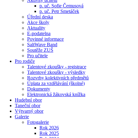
Aktivity učitelů
p. uč. Sofie Čemusová
p. uč. Petr Smetáček
Úřední deska
Akce školy
Aktuality
E-podatelna
Povinné informace
SaltWave Band
Soutěže ZUŠ
Pro učitele
Pro rodiče
Talentové zkoušky - registrace
Talentové zkoušky - výsledky
Rozvrhy kolektivních předmětů
Úplata za vzdělávání (školné)
Dokumenty
Elektronická žákovská knížka
Hudební obor
Taneční obor
Výtvarný obor
Galerie
Fotogalerie
Rok 2026
Rok 2025