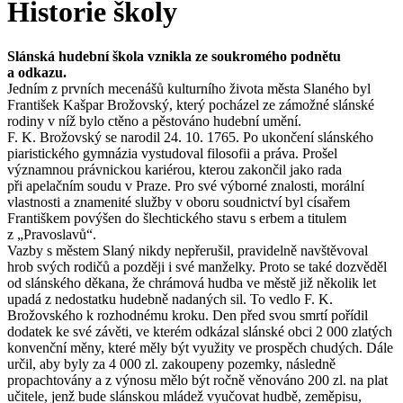
Historie školy
Slánská hudební škola vznikla ze soukromého podnětu
a odkazu.
Jedním z prvních mecenášů kulturního života města Slaného byl
František Kašpar Brožovský, který pocházel ze zámožné slánské
rodiny v níž bylo ctěno a pěstováno hudební umění.
F. K. Brožovský se narodil 24. 10. 1765. Po ukončení slánského
piaristického gymnázia vystudoval filosofii a práva. Prošel
významnou právnickou kariérou, kterou zakončil jako rada
při apelačním soudu v Praze. Pro své výborné znalosti, morální
vlastnosti a znamenité služby v oboru soudnictví byl císařem
Františkem povýšen do šlechtického stavu s erbem a titulem
z „Pravoslavů“.
Vazby s městem Slaný nikdy nepřerušil, pravidelně navštěvoval
hrob svých rodičů a později i své manželky. Proto se také dozvěděl
od slánského děkana, že chrámová hudba ve městě již několik let
upadá z nedostatku hudebně nadaných sil. To vedlo F. K.
Brožovského k rozhodnému kroku. Den před svou smrtí pořídil
dodatek ke své závěti, ve kterém odkázal slánské obci 2 000 zlatých
konvenční měny, které měly být využity ve prospěch chudých. Dále
určil, aby byly za 4 000 zl. zakoupeny pozemky, následně
propachtovány a z výnosu mělo být ročně věnováno 200 zl. na plat
učitele, jenž bude slánskou mládež vyučovat hudbě, zeměpisu,