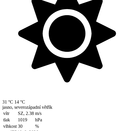
31 °C
14 °C
jasno, severozápadní větřík
vítr
SZ, 2.38
m/s
tlak
1019
hPa
vlhkost
30
%