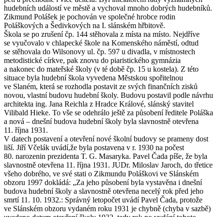
hudebních událostí ve městě a vychoval mnoho dobrých hudebníků.
Zikmund Polášek je pochován ve společné hrobce rodin
Poláškových a Šedivkových na I. slánském hřbitově.
Škola se po zrušení čp. 144 stěhovala z místa na místo. Nejdříve
se vyučovalo v chlapecké škole na Komenského náměstí, odtud
se stěhovala do Wilsonovy ul. čp. 597 u divadla, v místnostech
metodistické církve, pak znovu do piaristického gymnázia
a nakonec do mateřské školy (v té době čp. 15 u kostela). Z této
situace byla hudební škola vyvedena Městskou spořitelnou
ve Slaném, která se rozhodla postavit ze svých finančních zisků
novou, vlastní budovu hudební školy. Budovu postavil podle návrhu
architekta ing. Jana Reichla z Hradce Králové, slánský stavitel
Vilibald Hieke. To vše se odehrálo ještě za působení ředitele Poláška
a nová – dnešní budova hudební školy byla slavnostně otevřena
11. října 1931.
V datech postavení a otevření nové školní budovy se prameny dost
liší. Jiří Včelák uvádí,že byla postavena v r. 1930 na počest
80. narozenin prezidenta T. G. Masaryka. Pavel Čada píše, že byla
slavnostně otevřena 11. října 1931. JUDr. Miloslav Jaroch, do třetice
všeho dobrého, ve své stati o Zikmundu Poláškovi ve Slánském
obzoru 1997 dokládá: „Za jeho působení byla vystavěna i dnešní
budova hudební školy a slavnostně otevřena necelý rok před jeho
smrtí 11. 10. 1932.: Správný letopočet uvádí Pavel Čada, protože
ve Slánském obzoru vydaném roku 1931 je chybně (chyba v sazbě)