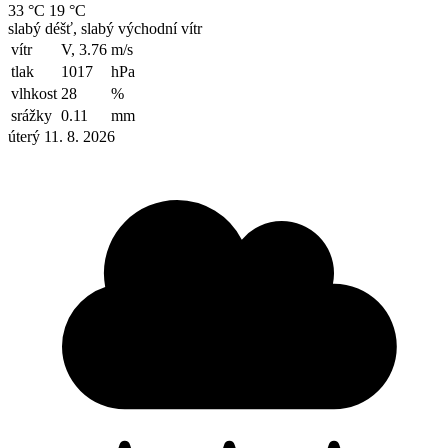
33 °C
19 °C
slabý déšť, slabý východní vítr
vítr
V, 3.76
m/s
tlak
1017
hPa
vlhkost
28
%
srážky
0.11
mm
úterý 11. 8. 2026