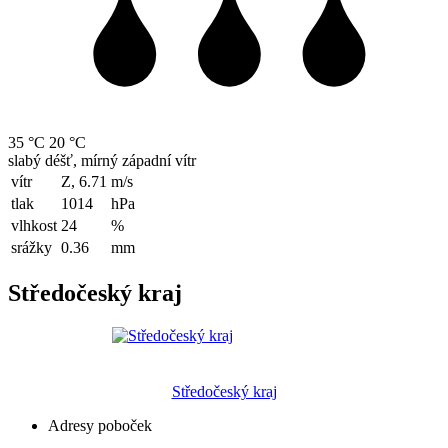
35 °C
20 °C
slabý déšť, mírný západní vítr
vítr
Z, 6.71
m/s
tlak
1014
hPa
vlhkost
24
%
srážky
0.36
mm
Středočeský kraj
Středočeský kraj
Adresy poboček