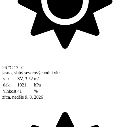
26 °C
13 °C
jasno, slabý severovýchodní vítr
vítr
SV, 3.52
m/s
tlak
1021
hPa
vlhkost
41
%
zítra, neděle 9. 8. 2026