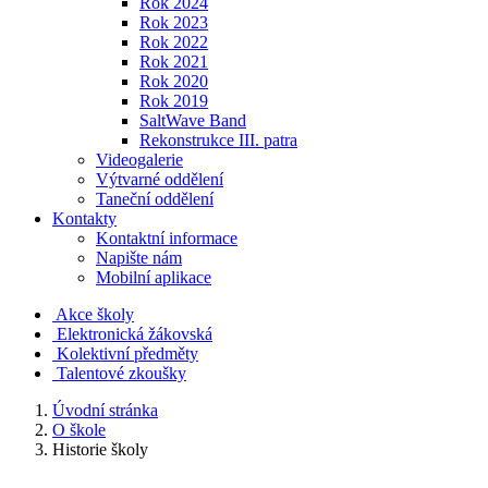
Rok 2024
Rok 2023
Rok 2022
Rok 2021
Rok 2020
Rok 2019
SaltWave Band
Rekonstrukce III. patra
Videogalerie
Výtvarné oddělení
Taneční oddělení
Kontakty
Kontaktní informace
Napište nám
Mobilní aplikace
Akce školy
Elektronická žákovská
Kolektivní předměty
Talentové zkoušky
Úvodní stránka
O škole
Historie školy