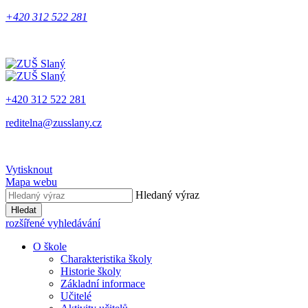
+420 312 522 281
+420 312 522 281
reditelna@zusslany.cz
Vytisknout
Mapa webu
Hledaný výraz
Hledat
rozšířené vyhledávání
O škole
Charakteristika školy
Historie školy
Základní informace
Učitelé