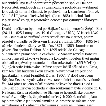
hudebníků. Byl také sbormistrem pěveckého spolku Dalibor.
Nedostatek soudobých zpráv znemožňuje podrobněji vystihnout
jeho zdejší kulturní činnost. Je pochován na I. slánském hřbitově.
V době Hájkova učitelování byla (do r. 1866) hudební škola
v piaristické koleji, v prostorách ochotně poskytnutých řádovými
bratry.
Druhým učitelem byl hned po Hájkově smrti jmenován Štěpán Erst
(24. 11. 1825 Louny – asi 1916 Chicago v USA). V letech 1840 –
1846 studoval na pražské konzervatoři hru na klarinet, potom
působil v divadle ve Štýrském Hradci a v Linci. 1866 – 1895 byl
učitelem hudební školy ve Slaném, 1871 – 1885 sbormistrem
pěveckého spolku Dalibor. V r. 1895 odešel do Chicaga.
V některých pramenech je chválen: „V Slaném rozvíjel bohatou
činnost, zavedl žákovské besedy a koncerty, hudební život místní
obohatil o zpěvohry, oratoria i hudbu orkestrální.“ (Jiří Včelák)
V jiných ostře kritizován: „Máme nejstrašnější příklad z p. Ersta,
kam ten nám hudební školu zavedl. Nevychoval ani jednoho
hudebníka!“ (radní František Duras, 1906). V době působení
Štěpána Ersta se vyučovalo v tzv. staré radnici na náměstí v domě
čp. 144 (dnes na jeho místě budova poštovního úřadu) a od r.
1875 až do Erstova odchodu v jeho soukromém bytě v domě čp. 6.
Na konci Erstova působení ve Slaném se hospodářské poměry
ve státě zhoršily tak, že původně určených 200 zl. ročního platu
bylo pro učitele jen ubohá almužna. A protože se slánská obec
nerozhoupala k žádnému platovému zvýšení ani jinému řešení,