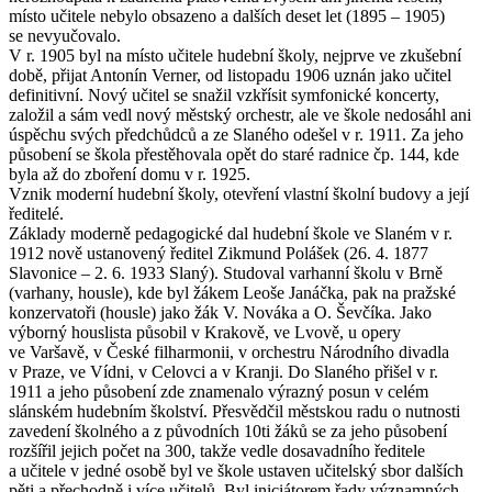
místo učitele nebylo obsazeno a dalších deset let (1895 – 1905)
se nevyučovalo.
V r. 1905 byl na místo učitele hudební školy, nejprve ve zkušební
době, přijat Antonín Verner, od listopadu 1906 uznán jako učitel
definitivní. Nový učitel se snažil vzkřísit symfonické koncerty,
založil a sám vedl nový městský orchestr, ale ve škole nedosáhl ani
úspěchu svých předchůdců a ze Slaného odešel v r. 1911. Za jeho
působení se škola přestěhovala opět do staré radnice čp. 144, kde
byla až do zboření domu v r. 1925.
Vznik moderní hudební školy, otevření vlastní školní budovy a její
ředitelé.
Základy moderně pedagogické dal hudební škole ve Slaném v r.
1912 nově ustanovený ředitel Zikmund Polášek (26. 4. 1877
Slavonice – 2. 6. 1933 Slaný). Studoval varhanní školu v Brně
(varhany, housle), kde byl žákem Leoše Janáčka, pak na pražské
konzervatoři (housle) jako žák V. Nováka a O. Ševčíka. Jako
výborný houslista působil v Krakově, ve Lvově, u opery
ve Varšavě, v České filharmonii, v orchestru Národního divadla
v Praze, ve Vídni, v Celovci a v Kranji. Do Slaného přišel v r.
1911 a jeho působení zde znamenalo výrazný posun v celém
slánském hudebním školství. Přesvědčil městskou radu o nutnosti
zavedení školného a z původních 10ti žáků se za jeho působení
rozšířil jejich počet na 300, takže vedle dosavadního ředitele
a učitele v jedné osobě byl ve škole ustaven učitelský sbor dalších
pěti a přechodně i více učitelů. Byl iniciátorem řady významných