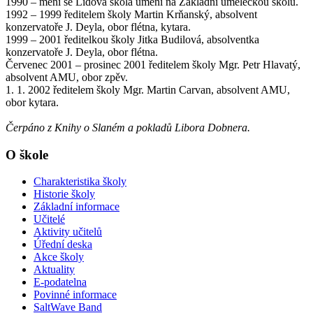
1990 – mění se Lidová škola umění na Základní uměleckou školu.
1992 – 1999 ředitelem školy Martin Krňanský, absolvent
konzervatoře J. Deyla, obor flétna, kytara.
1999 – 2001 ředitelkou školy Jitka Budilová, absolventka
konzervatoře J. Deyla, obor flétna.
Červenec 2001 – prosinec 2001 ředitelem školy Mgr. Petr Hlavatý,
absolvent AMU, obor zpěv.
1. 1. 2002 ředitelem školy Mgr. Martin Carvan, absolvent AMU,
obor kytara.
Čerpáno z Knihy o Slaném a pokladů Libora Dobnera.
O škole
Charakteristika školy
Historie školy
Základní informace
Učitelé
Aktivity učitelů
Úřední deska
Akce školy
Aktuality
E-podatelna
Povinné informace
SaltWave Band