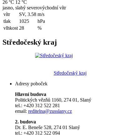
26 °C
12 °C
jasno, slabý severovýchodní vítr
vítr
SV, 3.58
m/s
tlak
1025
hPa
vlhkost
28
%
Středočeský kraj
Středočeský kraj
Adresy poboček
Hlavní budova
Politických vězňů 1160, 274 01, Slaný
tel.: +420 312 522 281
email:
reditelna@zusslany.cz
2. budova
Dr. E. Beneše 528, 274 01 Slaný
tel.: +420 312 522 094