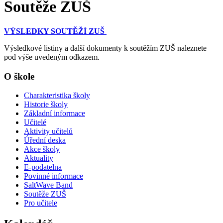
Soutěže ZUŠ
VÝSLEDKY SOUTĚŽÍ ZUŠ
Výsledkové listiny a další dokumenty k soutěžím ZUŠ naleznete
pod výše uvedeným odkazem.
O škole
Charakteristika školy
Historie školy
Základní informace
Učitelé
Aktivity učitelů
Úřední deska
Akce školy
Aktuality
E-podatelna
Povinné informace
SaltWave Band
Soutěže ZUŠ
Pro učitele