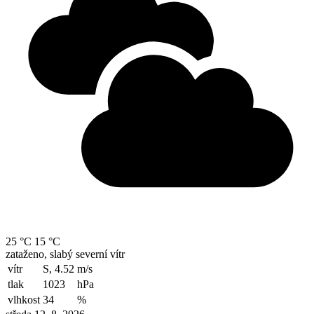
25 °C
15 °C
zataženo, slabý severní vítr
vítr
S, 4.52
m/s
tlak
1023
hPa
vlhkost
34
%