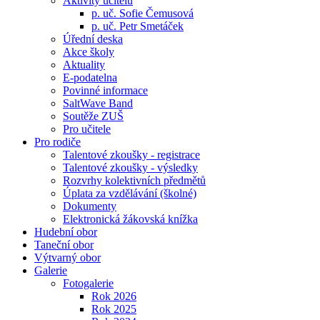
Aktivity učitelů
p. uč. Sofie Čemusová
p. uč. Petr Smetáček
Úřední deska
Akce školy
Aktuality
E-podatelna
Povinné informace
SaltWave Band
Soutěže ZUŠ
Pro učitele
Pro rodiče
Talentové zkoušky - registrace
Talentové zkoušky - výsledky
Rozvrhy kolektivních předmětů
Úplata za vzdělávání (školné)
Dokumenty
Elektronická žákovská knížka
Hudební obor
Taneční obor
Výtvarný obor
Galerie
Fotogalerie
Rok 2026
Rok 2025