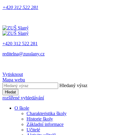
+420 312 522 281
+420 312 522 281
reditelna@zusslany.cz
Vytisknout
Mapa webu
Hledaný výraz
Hledat
rozšířené vyhledávání
O škole
Charakteristika školy
Historie školy
Základní informace
Učitelé