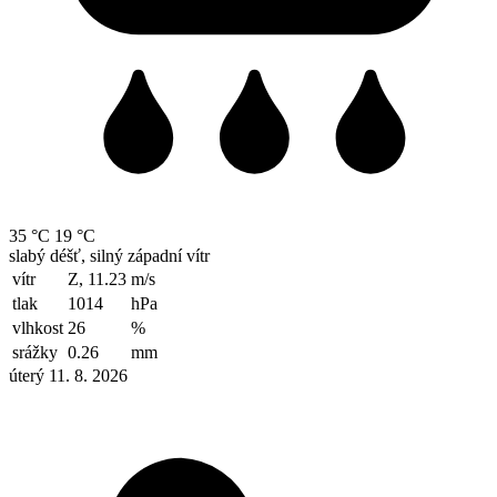
35 °C
19 °C
slabý déšť, silný západní vítr
vítr
Z, 11.23
m/s
tlak
1014
hPa
vlhkost
26
%
srážky
0.26
mm
úterý 11. 8. 2026