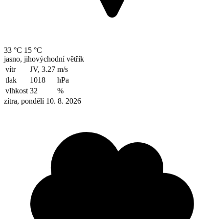
33 °C
15 °C
jasno, jihovýchodní větřík
vítr
JV, 3.27
m/s
tlak
1018
hPa
vlhkost
32
%
zítra, pondělí 10. 8. 2026