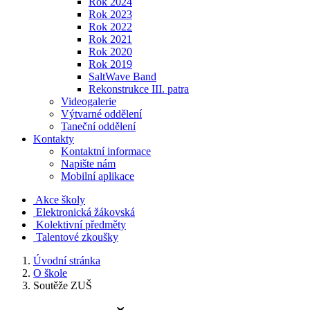
Rok 2024
Rok 2023
Rok 2022
Rok 2021
Rok 2020
Rok 2019
SaltWave Band
Rekonstrukce III. patra
Videogalerie
Výtvarné oddělení
Taneční oddělení
Kontakty
Kontaktní informace
Napište nám
Mobilní aplikace
Akce školy
Elektronická žákovská
Kolektivní předměty
Talentové zkoušky
Úvodní stránka
O škole
Soutěže ZUŠ