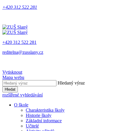
+420 312 522 281
+420 312 522 281
reditelna@zusslany.cz
Vytisknout
Mapa webu
Hledaný výraz
Hledat
rozšířené vyhledávání
O škole
Charakteristika školy
Historie školy
Základní informace
Učitelé