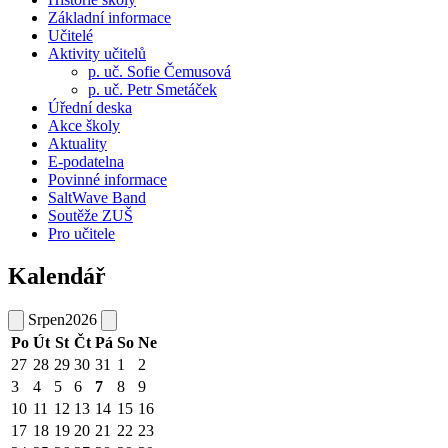
Základní informace
Učitelé
Aktivity učitelů
p. uč. Sofie Čemusová
p. uč. Petr Smetáček
Úřední deska
Akce školy
Aktuality
E-podatelna
Povinné informace
SaltWave Band
Soutěže ZUŠ
Pro učitele
Kalendář
Srpen
2026
Po
Út
St
Čt
Pá
So
Ne
27
28
29
30
31
1
2
3
4
5
6
7
8
9
10
11
12
13
14
15
16
17
18
19
20
21
22
23