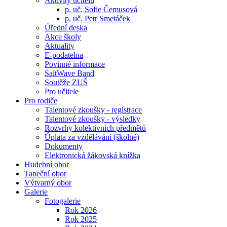
Aktivity učitelů
p. uč. Sofie Čemusová
p. uč. Petr Smetáček
Úřední deska
Akce školy
Aktuality
E-podatelna
Povinné informace
SaltWave Band
Soutěže ZUŠ
Pro učitele
Pro rodiče
Talentové zkoušky - registrace
Talentové zkoušky - výsledky
Rozvrhy kolektivních předmětů
Úplata za vzdělávání (školné)
Dokumenty
Elektronická žákovská knížka
Hudební obor
Taneční obor
Výtvarný obor
Galerie
Fotogalerie
Rok 2026
Rok 2025