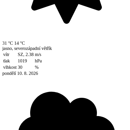
31 °C
14 °C
jasno, severozápadní větřík
vítr
SZ, 2.38
m/s
tlak
1019
hPa
vlhkost
30
%
pondělí 10. 8. 2026