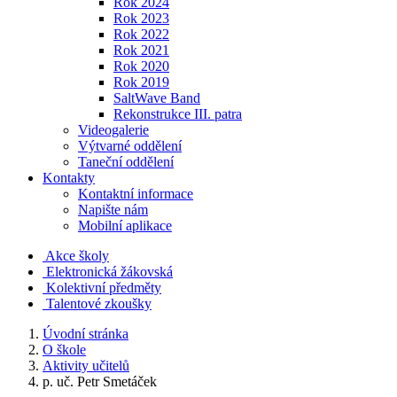
Rok 2024
Rok 2023
Rok 2022
Rok 2021
Rok 2020
Rok 2019
SaltWave Band
Rekonstrukce III. patra
Videogalerie
Výtvarné oddělení
Taneční oddělení
Kontakty
Kontaktní informace
Napište nám
Mobilní aplikace
Akce školy
Elektronická žákovská
Kolektivní předměty
Talentové zkoušky
Úvodní stránka
O škole
Aktivity učitelů
p. uč. Petr Smetáček