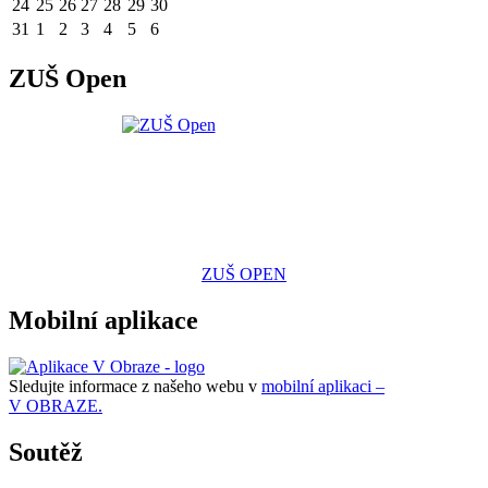
24
25
26
27
28
29
30
31
1
2
3
4
5
6
ZUŠ Open
ZUŠ OPEN
Mobilní aplikace
Sledujte informace z našeho webu v
mobilní aplikaci –
V OBRAZE.
Soutěž