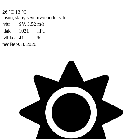
26 °C
13 °C
jasno, slabý severovýchodní vítr
vítr
SV, 3.52
m/s
tlak
1021
hPa
vlhkost
41
%
neděle 9. 8. 2026