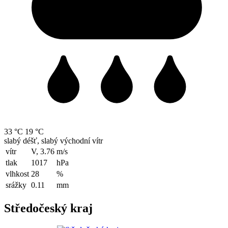
33 °C
19 °C
slabý déšť, slabý východní vítr
vítr
V, 3.76
m/s
tlak
1017
hPa
vlhkost
28
%
srážky
0.11
mm
Středočeský kraj