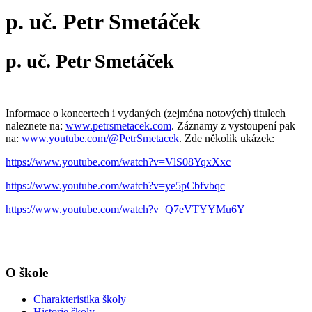
p. uč. Petr Smetáček
p. uč. Petr Smetáček
Informace o koncertech i vydaných (zejména notových) titulech
naleznete na:
www.petrsmetacek.com
. Záznamy z vystoupení pak
na:
www.youtube.com/@PetrSmetacek
. Zde několik ukázek:
https://www.youtube.com/watch?v=VlS08YqxXxc
https://www.youtube.com/watch?v=ye5pCbfvbqc
https://www.youtube.com/watch?v=Q7eVTYYMu6Y
O škole
Charakteristika školy
Historie školy