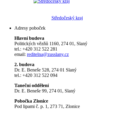
Středočeský kraj
Adresy poboček
Hlavní budova
Politických vězňů 1160, 274 01, Slaný
tel.: +420 312 522 281
email:
reditelna@zusslany.cz
2. budova
Dr. E. Beneše 528, 274 01 Slaný
tel.: +420 312 522 094
Taneční oddělení
Dr. E. Beneše 99, 274 01, Slaný
Pobočka Zlonice
Pod lipami č. p. 1, 273 71, Zlonice