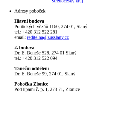
Středočeský kraj
Adresy poboček
Hlavní budova
Politických vězňů 1160, 274 01, Slaný
tel.: +420 312 522 281
email:
reditelna@zusslany.cz
2. budova
Dr. E. Beneše 528, 274 01 Slaný
tel.: +420 312 522 094
Taneční oddělení
Dr. E. Beneše 99, 274 01, Slaný
Pobočka Zlonice
Pod lipami č. p. 1, 273 71, Zlonice