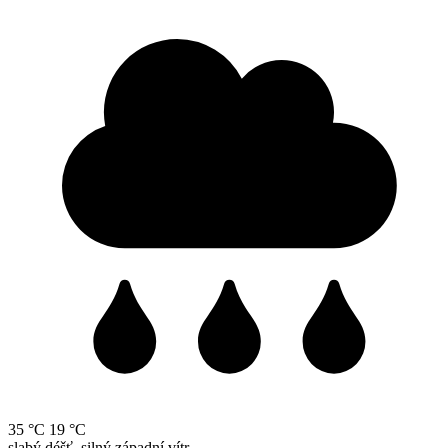
35 °C
19 °C
slabý déšť, silný západní vítr