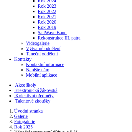
Rok 2024
Rok 2023
Rok 2022
Rok 2021
Rok 2020
Rok 2019
SaltWave Band
Rekonstrukce III. patra
Videogalerie
Výtvarné oddělení
Taneční oddělení
Kontakty
Kontaktní informace
Napište nám
Mobilní aplikace
Akce školy
Elektronická žákovská
Kolektivní předměty
Talentové zkoušky
Úvodní stránka
Galerie
Fotogalerie
Rok 2025