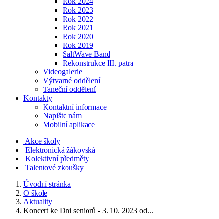
Rok 2024
Rok 2023
Rok 2022
Rok 2021
Rok 2020
Rok 2019
SaltWave Band
Rekonstrukce III. patra
Videogalerie
Výtvarné oddělení
Taneční oddělení
Kontakty
Kontaktní informace
Napište nám
Mobilní aplikace
Akce školy
Elektronická žákovská
Kolektivní předměty
Talentové zkoušky
Úvodní stránka
O škole
Aktuality
Koncert ke Dni seniorů - 3. 10. 2023 od...