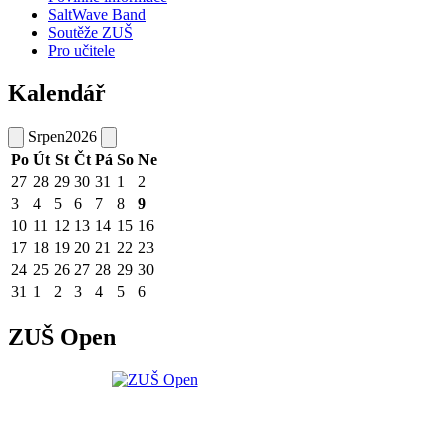
SaltWave Band
Soutěže ZUŠ
Pro učitele
Kalendář
Srpen
2026
Po
Út
St
Čt
Pá
So
Ne
27
28
29
30
31
1
2
3
4
5
6
7
8
9
10
11
12
13
14
15
16
17
18
19
20
21
22
23
24
25
26
27
28
29
30
31
1
2
3
4
5
6
ZUŠ Open