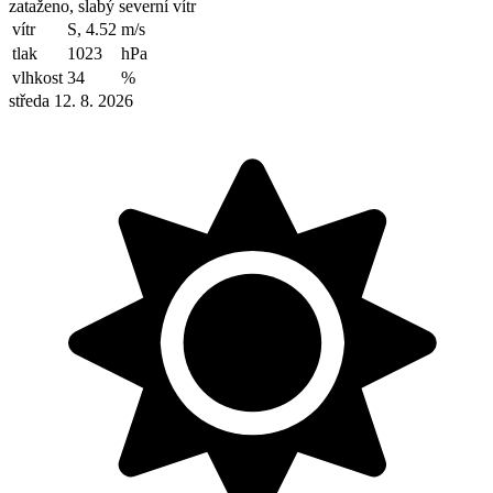
zataženo, slabý severní vítr
vítr
S, 4.52
m/s
tlak
1023
hPa
vlhkost
34
%
středa 12. 8. 2026