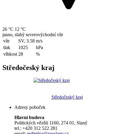
26 °C
12 °C
jasno, slabý severovýchodní vítr
vítr
SV, 3.58
m/s
tlak
1025
hPa
vlhkost
28
%
Středočeský kraj
Středočeský kraj
Adresy poboček
Hlavní budova
Politických vězňů 1160, 274 01, Slaný
tel.: +420 312 522 281
email:
reditelna@zusslany.cz