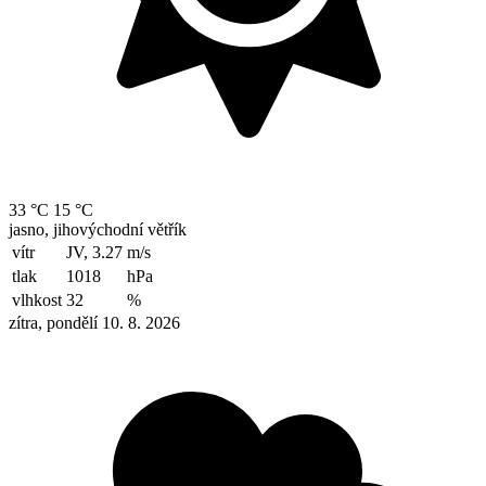
33 °C
15 °C
jasno, jihovýchodní větřík
vítr
JV, 3.27
m/s
tlak
1018
hPa
vlhkost
32
%
zítra, pondělí 10. 8. 2026