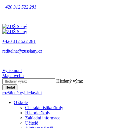
+420 312 522 281
+420 312 522 281
reditelna@zusslany.cz
Vytisknout
Mapa webu
Hledaný výraz
Hledat
rozšířené vyhledávání
O škole
Charakteristika školy
Historie školy
Základní informace
Učitelé