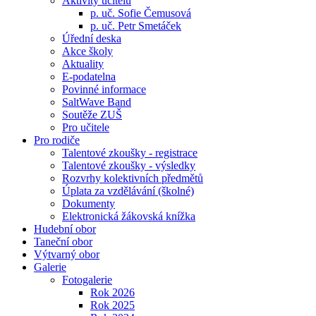
Aktivity učitelů
p. uč. Sofie Čemusová
p. uč. Petr Smetáček
Úřední deska
Akce školy
Aktuality
E-podatelna
Povinné informace
SaltWave Band
Soutěže ZUŠ
Pro učitele
Pro rodiče
Talentové zkoušky - registrace
Talentové zkoušky - výsledky
Rozvrhy kolektivních předmětů
Úplata za vzdělávání (školné)
Dokumenty
Elektronická žákovská knížka
Hudební obor
Taneční obor
Výtvarný obor
Galerie
Fotogalerie
Rok 2026
Rok 2025