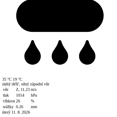
35 °C
19 °C
slabý déšť, silný západní vítr
vítr
Z, 11.23
m/s
tlak
1014
hPa
vlhkost
26
%
srážky
0.26
mm
úterý 11. 8. 2026