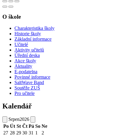
O škole
Charakteristika školy
Historie školy
Základní informace
Učitelé
Aktivity učitelů
Úřední deska
Akce školy
Aktuality
E-podatelna
Povinné informace
SaltWave Band
Soutěže ZUŠ
Pro učitele
Kalendář
Srpen
2026
Po
Út
St
Čt
Pá
So
Ne
27
28
29
30
31
1
2