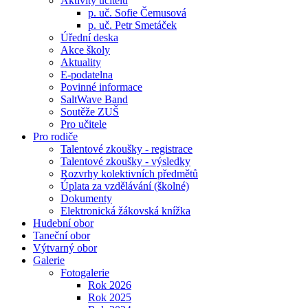
Aktivity učitelů
p. uč. Sofie Čemusová
p. uč. Petr Smetáček
Úřední deska
Akce školy
Aktuality
E-podatelna
Povinné informace
SaltWave Band
Soutěže ZUŠ
Pro učitele
Pro rodiče
Talentové zkoušky - registrace
Talentové zkoušky - výsledky
Rozvrhy kolektivních předmětů
Úplata za vzdělávání (školné)
Dokumenty
Elektronická žákovská knížka
Hudební obor
Taneční obor
Výtvarný obor
Galerie
Fotogalerie
Rok 2026
Rok 2025