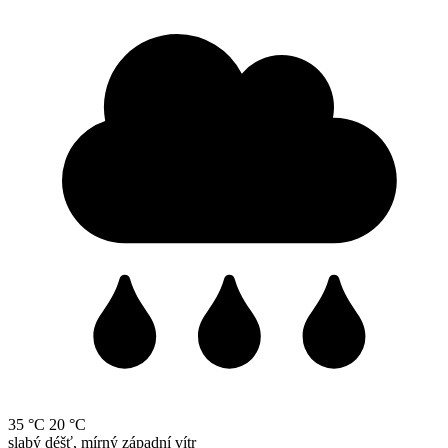
35 °C
20 °C
slabý déšť, mírný západní vítr