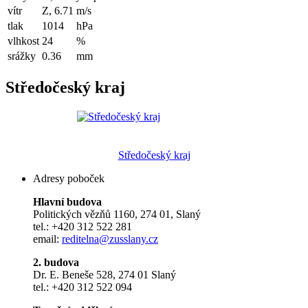
vítr
Z, 6.71
m/s
tlak
1014
hPa
vlhkost
24
%
srážky
0.36
mm
Středočeský kraj
Středočeský kraj
Adresy poboček
Hlavní budova
Politických vězňů 1160, 274 01, Slaný
tel.: +420 312 522 281
email:
reditelna@zusslany.cz
2. budova
Dr. E. Beneše 528, 274 01 Slaný
tel.: +420 312 522 094