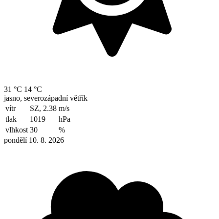
31 °C
14 °C
jasno, severozápadní větřík
vítr
SZ, 2.38
m/s
tlak
1019
hPa
vlhkost
30
%
pondělí 10. 8. 2026