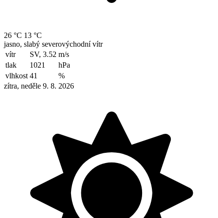
26 °C
13 °C
jasno, slabý severovýchodní vítr
vítr
SV, 3.52
m/s
tlak
1021
hPa
vlhkost
41
%
zítra, neděle 9. 8. 2026