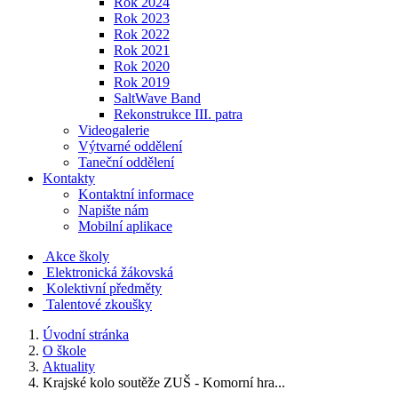
Rok 2024
Rok 2023
Rok 2022
Rok 2021
Rok 2020
Rok 2019
SaltWave Band
Rekonstrukce III. patra
Videogalerie
Výtvarné oddělení
Taneční oddělení
Kontakty
Kontaktní informace
Napište nám
Mobilní aplikace
Akce školy
Elektronická žákovská
Kolektivní předměty
Talentové zkoušky
Úvodní stránka
O škole
Aktuality
Krajské kolo soutěže ZUŠ - Komorní hra...