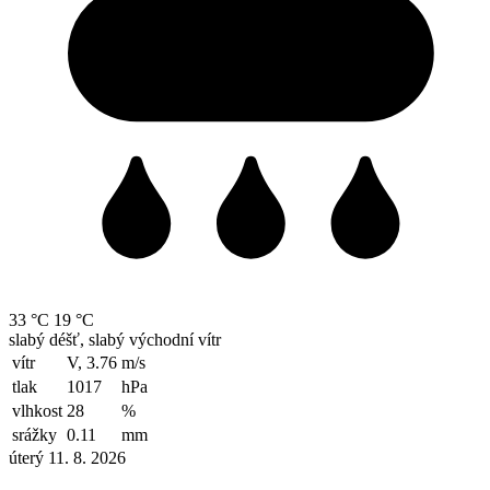
33 °C
19 °C
slabý déšť, slabý východní vítr
vítr
V, 3.76
m/s
tlak
1017
hPa
vlhkost
28
%
srážky
0.11
mm
úterý 11. 8. 2026