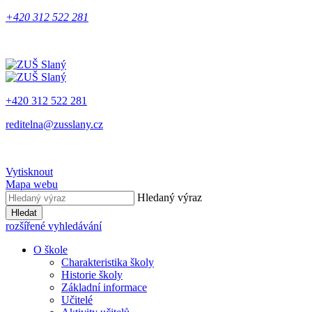
+420 312 522 281
+420 312 522 281
reditelna@zusslany.cz
Vytisknout
Mapa webu
Hledaný výraz
Hledat
rozšířené vyhledávání
O škole
Charakteristika školy
Historie školy
Základní informace
Učitelé