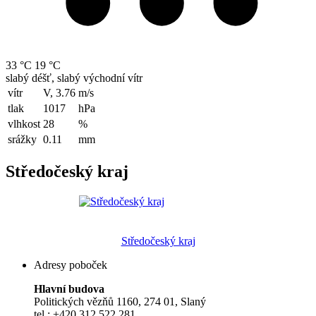
33 °C
19 °C
slabý déšť, slabý východní vítr
vítr
V, 3.76
m/s
tlak
1017
hPa
vlhkost
28
%
srážky
0.11
mm
Středočeský kraj
Středočeský kraj
Adresy poboček
Hlavní budova
Politických vězňů 1160, 274 01, Slaný
tel.: +420 312 522 281