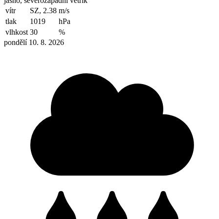
jasno, severozápadní větřík
vítr
SZ, 2.38
m/s
tlak
1019
hPa
vlhkost
30
%
pondělí 10. 8. 2026