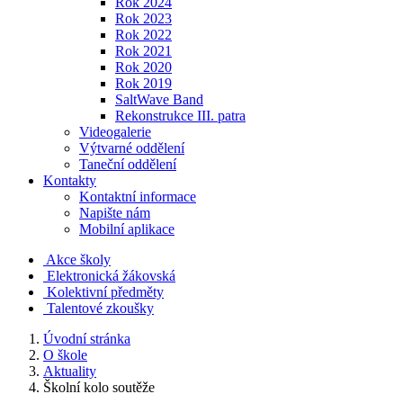
Rok 2024
Rok 2023
Rok 2022
Rok 2021
Rok 2020
Rok 2019
SaltWave Band
Rekonstrukce III. patra
Videogalerie
Výtvarné oddělení
Taneční oddělení
Kontakty
Kontaktní informace
Napište nám
Mobilní aplikace
Akce školy
Elektronická žákovská
Kolektivní předměty
Talentové zkoušky
Úvodní stránka
O škole
Aktuality
Školní kolo soutěže