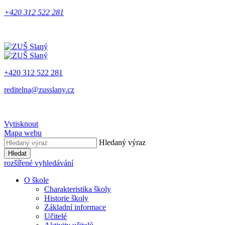
+420 312 522 281
+420 312 522 281
reditelna@zusslany.cz
Vytisknout
Mapa webu
Hledaný výraz
Hledat
rozšířené vyhledávání
O škole
Charakteristika školy
Historie školy
Základní informace
Učitelé