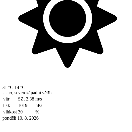
31 °C
14 °C
jasno, severozápadní větřík
vítr
SZ, 2.38
m/s
tlak
1019
hPa
vlhkost
30
%
pondělí 10. 8. 2026