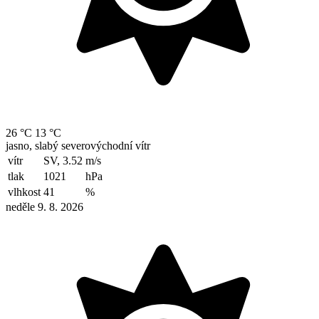
26 °C
13 °C
jasno, slabý severovýchodní vítr
vítr
SV, 3.52
m/s
tlak
1021
hPa
vlhkost
41
%
neděle 9. 8. 2026