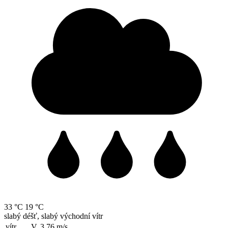
33 °C
19 °C
slabý déšť, slabý východní vítr
vítr
V, 3.76
m/s