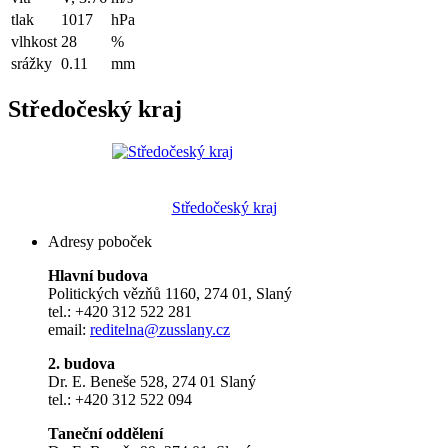
tlak
1017
hPa
vlhkost
28
%
srážky
0.11
mm
Středočeský kraj
Středočeský kraj
Adresy poboček
Hlavní budova
Politických vězňů 1160, 274 01, Slaný
tel.: +420 312 522 281
email:
reditelna@zusslany.cz
2. budova
Dr. E. Beneše 528, 274 01 Slaný
tel.: +420 312 522 094
Taneční oddělení