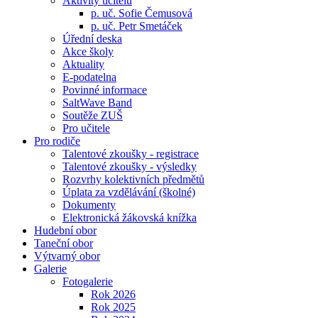
Aktivity učitelů
p. uč. Sofie Čemusová
p. uč. Petr Smetáček
Úřední deska
Akce školy
Aktuality
E-podatelna
Povinné informace
SaltWave Band
Soutěže ZUŠ
Pro učitele
Pro rodiče
Talentové zkoušky - registrace
Talentové zkoušky - výsledky
Rozvrhy kolektivních předmětů
Úplata za vzdělávání (školné)
Dokumenty
Elektronická žákovská knížka
Hudební obor
Taneční obor
Výtvarný obor
Galerie
Fotogalerie
Rok 2026
Rok 2025