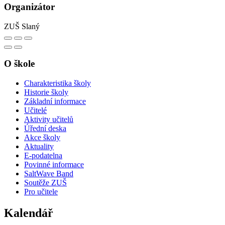
Organizátor
ZUŠ Slaný
O škole
Charakteristika školy
Historie školy
Základní informace
Učitelé
Aktivity učitelů
Úřední deska
Akce školy
Aktuality
E-podatelna
Povinné informace
SaltWave Band
Soutěže ZUŠ
Pro učitele
Kalendář