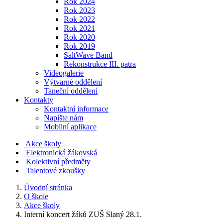
Rok 2024
Rok 2023
Rok 2022
Rok 2021
Rok 2020
Rok 2019
SaltWave Band
Rekonstrukce III. patra
Videogalerie
Výtvarné oddělení
Taneční oddělení
Kontakty
Kontaktní informace
Napište nám
Mobilní aplikace
Akce školy
Elektronická žákovská
Kolektivní předměty
Talentové zkoušky
Úvodní stránka
O škole
Akce školy
Interní koncert žáků ZUŠ Slaný 28.1.