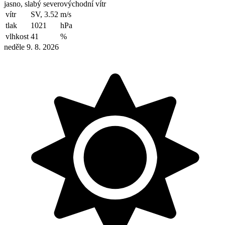
jasno, slabý severovýchodní vítr
vítr
SV, 3.52
m/s
tlak
1021
hPa
vlhkost
41
%
neděle 9. 8. 2026