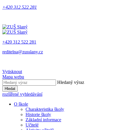
+420 312 522 281
+420 312 522 281
reditelna@zusslany.cz
Vytisknout
Mapa webu
Hledaný výraz
Hledat
rozšířené vyhledávání
O škole
Charakteristika školy
Historie školy
Základní informace
Učitelé