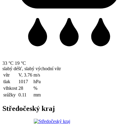
33 °C
19 °C
slabý déšť, slabý východní vítr
vítr
V, 3.76
m/s
tlak
1017
hPa
vlhkost
28
%
srážky
0.11
mm
Středočeský kraj