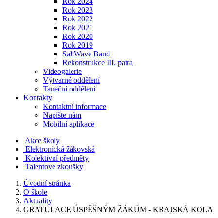
Rok 2024
Rok 2023
Rok 2022
Rok 2021
Rok 2020
Rok 2019
SaltWave Band
Rekonstrukce III. patra
Videogalerie
Výtvarné oddělení
Taneční oddělení
Kontakty
Kontaktní informace
Napište nám
Mobilní aplikace
Akce školy
Elektronická žákovská
Kolektivní předměty
Talentové zkoušky
Úvodní stránka
O škole
Aktuality
GRATULACE ÚSPĚŠNÝM ŽÁKŮM - KRAJSKÁ KOLA