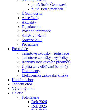
Aktivity učitelů
p. uč. Sofie Čemusová
p. uč. Petr Smetáček
Úřední deska
Akce školy
Aktuality
E-podatelna
Povinné informace
SaltWave Band
Soutěže ZUŠ
Pro učitele
Pro rodiče
Talentové zkoušky - registrace
Talentové zkoušky - výsledky
Rozvrhy kolektivních předmětů
Úplata za vzdělávání (školné)
Dokumenty
Elektronická žákovská knížka
Hudební obor
Taneční obor
Výtvarný obor
Galerie
Fotogalerie
Rok 2026
Rok 2025