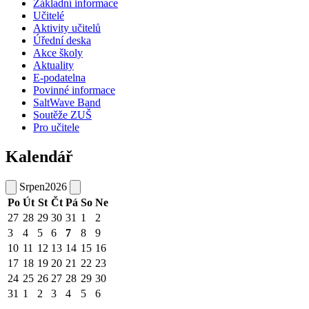
Základní informace
Učitelé
Aktivity učitelů
Úřední deska
Akce školy
Aktuality
E-podatelna
Povinné informace
SaltWave Band
Soutěže ZUŠ
Pro učitele
Kalendář
Srpen
2026
Po
Út
St
Čt
Pá
So
Ne
27
28
29
30
31
1
2
3
4
5
6
7
8
9
10
11
12
13
14
15
16
17
18
19
20
21
22
23
24
25
26
27
28
29
30
31
1
2
3
4
5
6