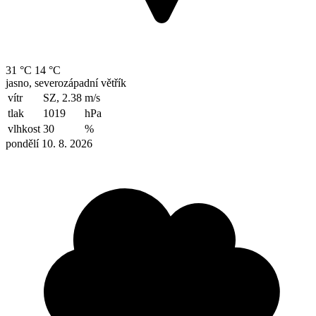
31 °C
14 °C
jasno, severozápadní větřík
vítr
SZ, 2.38
m/s
tlak
1019
hPa
vlhkost
30
%
pondělí 10. 8. 2026