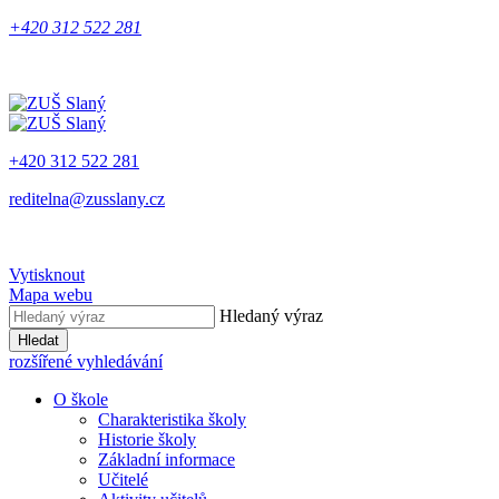
+420 312 522 281
+420 312 522 281
reditelna@zusslany.cz
Vytisknout
Mapa webu
Hledaný výraz
Hledat
rozšířené vyhledávání
O škole
Charakteristika školy
Historie školy
Základní informace
Učitelé