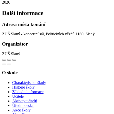
2026
Další informace
Adresa místa konání
ZUŠ Slaný - koncertní sál, Politických vězňů 1160, Slaný
Organizátor
ZUŠ Slaný
O škole
Charakteristika školy
Historie školy
Základní informace
Učitelé
Aktivity učitelů
Úřední deska
Akce školy