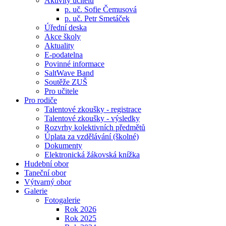
Aktivity učitelů
p. uč. Sofie Čemusová
p. uč. Petr Smetáček
Úřední deska
Akce školy
Aktuality
E-podatelna
Povinné informace
SaltWave Band
Soutěže ZUŠ
Pro učitele
Pro rodiče
Talentové zkoušky - registrace
Talentové zkoušky - výsledky
Rozvrhy kolektivních předmětů
Úplata za vzdělávání (školné)
Dokumenty
Elektronická žákovská knížka
Hudební obor
Taneční obor
Výtvarný obor
Galerie
Fotogalerie
Rok 2026
Rok 2025