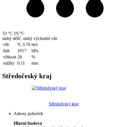
33 °C
19 °C
slabý déšť, slabý východní vítr
vítr
V, 3.76
m/s
tlak
1017
hPa
vlhkost
28
%
srážky
0.11
mm
Středočeský kraj
Středočeský kraj
Adresy poboček
Hlavní budova