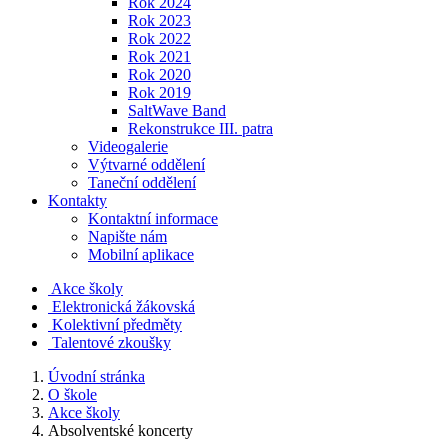
Rok 2024
Rok 2023
Rok 2022
Rok 2021
Rok 2020
Rok 2019
SaltWave Band
Rekonstrukce III. patra
Videogalerie
Výtvarné oddělení
Taneční oddělení
Kontakty
Kontaktní informace
Napište nám
Mobilní aplikace
Akce školy
Elektronická žákovská
Kolektivní předměty
Talentové zkoušky
Úvodní stránka
O škole
Akce školy
Absolventské koncerty