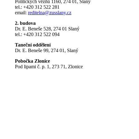
Politických vězňů 1160, 274 01, Slaný
tel.: +420 312 522 281
email:
reditelna@zusslany.cz
2. budova
Dr. E. Beneše 528, 274 01 Slaný
tel.: +420 312 522 094
Taneční oddělení
Dr. E. Beneše 99, 274 01, Slaný
Pobočka Zlonice
Pod lipami č. p. 1, 273 71, Zlonice