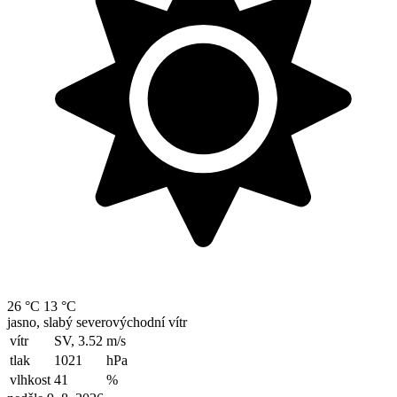
26 °C
13 °C
jasno, slabý severovýchodní vítr
vítr
SV, 3.52
m/s
tlak
1021
hPa
vlhkost
41
%