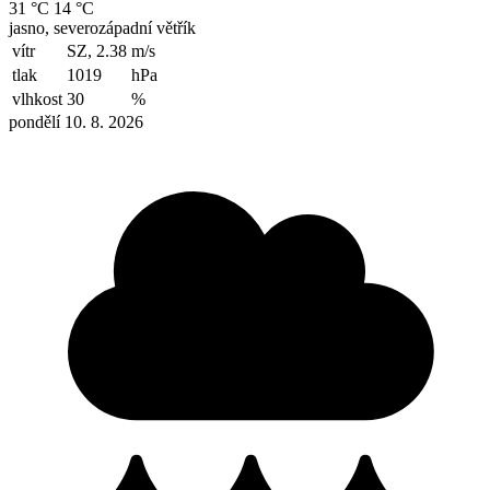
31 °C
14 °C
jasno, severozápadní větřík
vítr
SZ, 2.38
m/s
tlak
1019
hPa
vlhkost
30
%
pondělí 10. 8. 2026