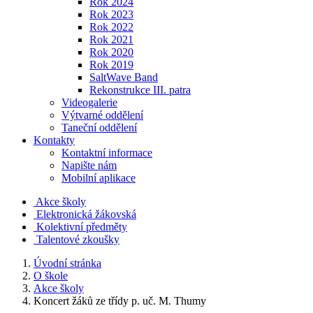
Rok 2024
Rok 2023
Rok 2022
Rok 2021
Rok 2020
Rok 2019
SaltWave Band
Rekonstrukce III. patra
Videogalerie
Výtvarné oddělení
Taneční oddělení
Kontakty
Kontaktní informace
Napište nám
Mobilní aplikace
Akce školy
Elektronická žákovská
Kolektivní předměty
Talentové zkoušky
Úvodní stránka
O škole
Akce školy
Koncert žáků ze třídy p. uč. M. Thumy