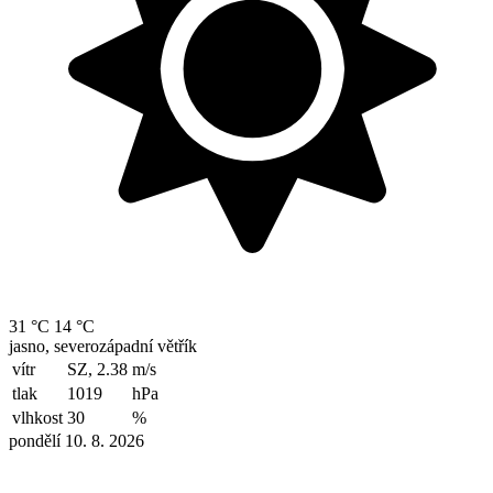
31 °C
14 °C
jasno, severozápadní větřík
vítr
SZ, 2.38
m/s
tlak
1019
hPa
vlhkost
30
%
pondělí 10. 8. 2026