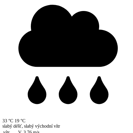
33 °C
19 °C
slabý déšť, slabý východní vítr
vítr
V, 3.76
m/s