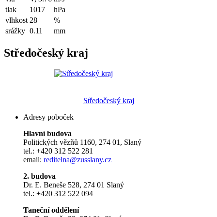
tlak
1017
hPa
vlhkost
28
%
srážky
0.11
mm
Středočeský kraj
Středočeský kraj
Adresy poboček
Hlavní budova
Politických vězňů 1160, 274 01, Slaný
tel.: +420 312 522 281
email:
reditelna@zusslany.cz
2. budova
Dr. E. Beneše 528, 274 01 Slaný
tel.: +420 312 522 094
Taneční oddělení