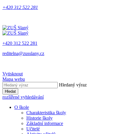
+420 312 522 281
+420 312 522 281
reditelna@zusslany.cz
Vytisknout
Mapa webu
Hledaný výraz
Hledat
rozšířené vyhledávání
O škole
Charakteristika školy
Historie školy
Základní informace
Učitelé