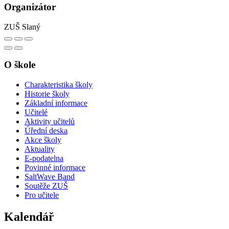
Organizátor
ZUŠ Slaný
O škole
Charakteristika školy
Historie školy
Základní informace
Učitelé
Aktivity učitelů
Úřední deska
Akce školy
Aktuality
E-podatelna
Povinné informace
SaltWave Band
Soutěže ZUŠ
Pro učitele
Kalendář