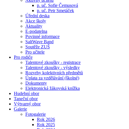
Aktivity učitelů
p. uč. Sofie Čemusová
p. uč. Petr Smetáček
Úřední deska
Akce školy
Aktuality
E-podatelna
Povinné informace
SaltWave Band
Soutěže ZUŠ
Pro učitele
Pro rodiče
Talentové zkoušky - registrace
Talentové zkoušky - výsledky
Rozvrhy kolektivních předmětů
Úplata za vzdělávání (školné)
Dokumenty
Elektronická žákovská knížka
Hudební obor
Taneční obor
Výtvarný obor
Galerie
Fotogalerie
Rok 2026
Rok 2025